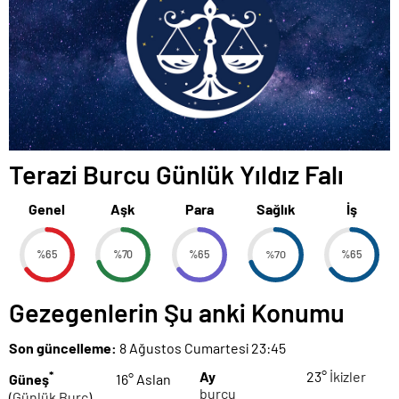
Terazi Burcu Günlük Yıldız Falı
Genel
Aşk
Para
Sağlık
İş
%65
%70
%65
%70
%65
Gezegenlerin Şu anki Konumu
Son güncelleme:
8 Ağustos Cumartesi 23:45
*
Ay
23°
İkizler
Güneş
16° Aslan
burcu
(
Günlük Burç
)