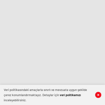
Veri politikasındaki amaçlarla sınırlı ve mevzuata uygun şekilde
çerez konumlandırmaktayız. Detaylar için
veri politikamızı
inceleyebilirsiniz.