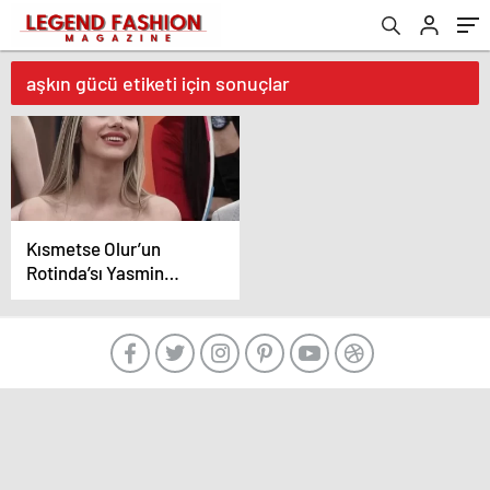
aşkın gücü etiketi için sonuçlar
Kısmetse Olur’un
Rotinda’sı Yasmin
Erbil’e benzerliğiyle
şoke etti! “İkiz misiniz”