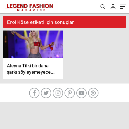
Erol Köse etiketi için sonuçlar
Aleyna Tilki bir daha
şarkı söyleyemeyecek
mi? ‘Ses telleri felç
oldu’ denilmişti
doktordan açıklama
geldi: “En ünlü futbolcu
bile sakatlanıyor”