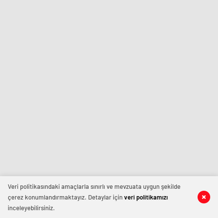
Veri politikasındaki amaçlarla sınırlı ve mevzuata uygun şekilde
çerez konumlandırmaktayız. Detaylar için
veri politikamızı
inceleyebilirsiniz.