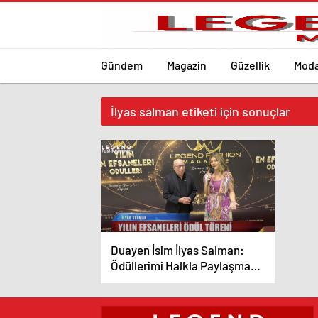
Gündem
Magazin
Güzellik
Mod
İlyas salman etiketi için sonuçlar
Duayen İsim İlyas Salman:
Ödüllerimi Halkla Paylaşmak
İstiyorum