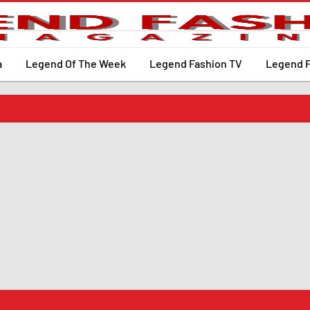
a
Legend Of The Week
Legend Fashion TV
Legend 