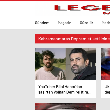
Gündem
Magazin
Güzellik
Mod
Kahramanmaraş Deprem etiketi için 
YouTuber Bilal Hancı’dan
Uk
şaşırtan Volkan Demirel İtirafı:
de
”Asıl Ayı Benmişim!”
hay