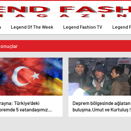
a
Legend Of The Week
Legend Fashion TV
Legend 
sonuçlar
rayna: Türkiye’deki
Deprem bölgesinde ağlatan
premde 5 vatandaşımız
buluşma.Umut ve Kurtuluş !
atını kaybetti