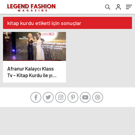
kitap kurdu etiketi için sonuçlar
Afranur Kalaycı Klass
Tv – Kitap Kurdu ile yılın
en başarılı YouTube
programı ödülünü aldı