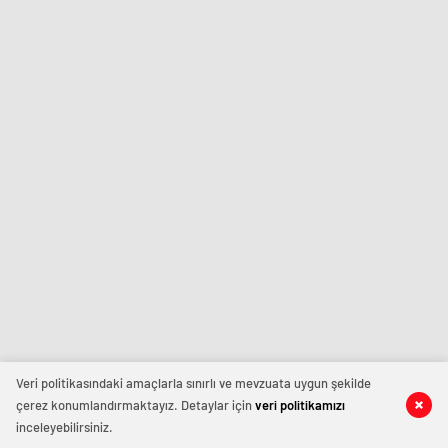
Veri politikasındaki amaçlarla sınırlı ve mevzuata uygun şekilde
çerez konumlandırmaktayız. Detaylar için
veri politikamızı
inceleyebilirsiniz.