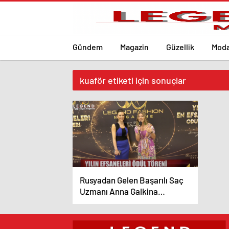
Gündem
Magazin
Güzellik
Mod
kuaför etiketi için sonuçlar
Rusyadan Gelen Başarılı Saç
Uzmanı Anna Galkina
Mutluluğunu Bizim İle Paylaştı