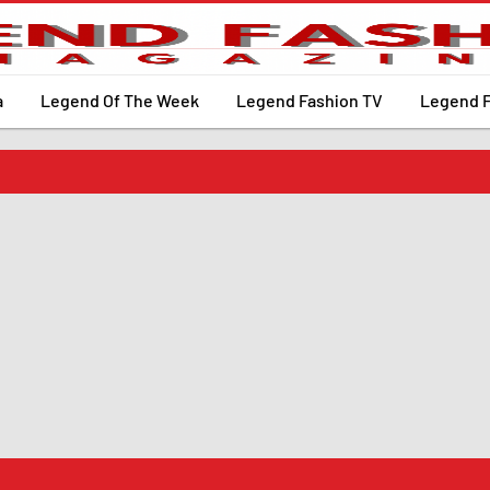
a
Legend Of The Week
Legend Fashion TV
Legend 