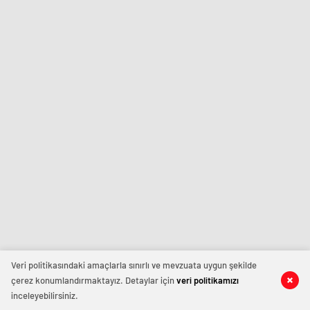
Veri politikasındaki amaçlarla sınırlı ve mevzuata uygun şekilde
çerez konumlandırmaktayız. Detaylar için
veri politikamızı
inceleyebilirsiniz.