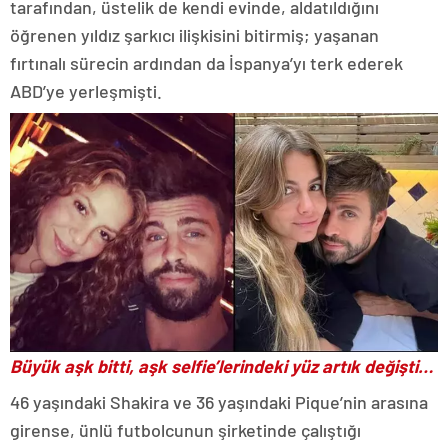
tarafından, üstelik de kendi evinde, aldatıldığını
öğrenen yıldız şarkıcı ilişkisini bitirmiş; yaşanan
fırtınalı sürecin ardından da İspanya’yı terk ederek
ABD’ye yerleşmişti.
Büyük aşk bitti, aşk selfie’lerindeki yüz artık değişti…
46 yaşındaki Shakira ve 36 yaşındaki Pique’nin arasına
girense, ünlü futbolcunun şirketinde çalıştığı