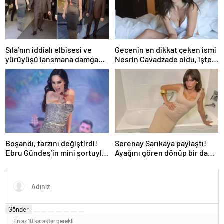
Sıla’nın iddialı elbisesi ve
Gecenin en dikkat çeken ismi
yürüyüşü lansmana damga
Nesrin Cavadzade oldu, işte
vurdu
sebebi…
Boşandı, tarzını değiştirdi!
Serenay Sarıkaya paylaştı!
Ebru Gündeş’in mini şortuyla
Ayağını gören dönüp bir daha
olan pozu dikkat çekti
baktı
Gönder
En az 10 karakter gerekli