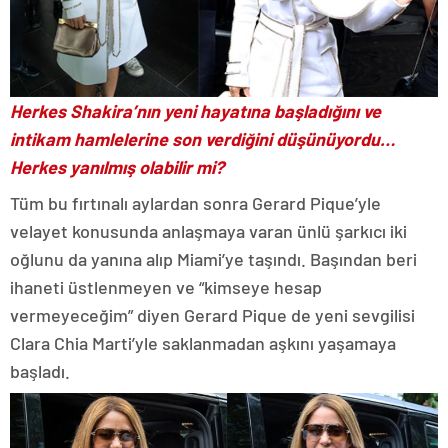
Herkes Shakira’nın yeni hayatına başladığını ve
intikam hamlelerine son verdiğini düşünüyordu…
Herkes yanılmış olabilir mi?
Tüm bu fırtınalı aylardan sonra Gerard Pique’yle
velayet konusunda anlaşmaya varan ünlü şarkıcı iki
oğlunu da yanına alıp Miami’ye taşındı. Başından beri
ihaneti üstlenmeyen ve “kimseye hesap
vermeyeceğim” diyen Gerard Pique de yeni sevgilisi
Clara Chia Marti’yle saklanmadan aşkını yaşamaya
başladı.