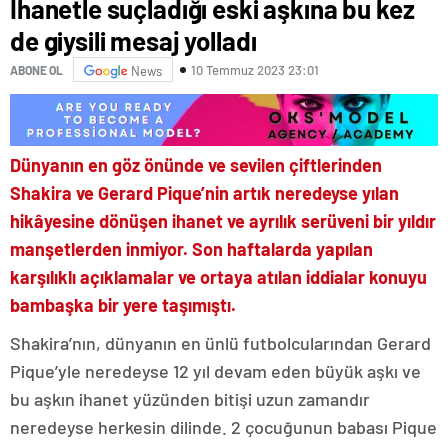
İhanetle suçladığı eski aşkına bu kez
de giysili mesaj yolladı
10 Temmuz 2023 23:01
ABONE OL
News
Dünyanın en göz önünde ve sevilen çiftlerinden
Shakira ve Gerard Pique’nin artık neredeyse yılan
hikâyesine dönüşen ihanet ve ayrılık serüveni bir yıldır
manşetlerden inmiyor. Son haftalarda yapılan
karşılıklı açıklamalar ve ortaya atılan iddialar konuyu
bambaşka bir yere taşımıştı.
Shakira’nın, dünyanın en ünlü futbolcularından Gerard
Pique’yle neredeyse 12 yıl devam eden büyük aşkı ve
bu aşkın ihanet yüzünden bitişi uzun zamandır
neredeyse herkesin dilinde. 2 çocuğunun babası Pique