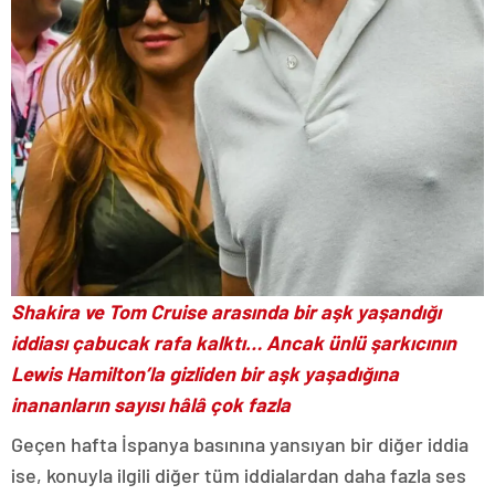
Shakira ve Tom Cruise arasında bir aşk yaşandığı
iddiası çabucak rafa kalktı… Ancak ünlü şarkıcının
Lewis Hamilton’la gizliden bir aşk yaşadığına
inananların sayısı hâlâ çok fazla
Geçen hafta İspanya basınına yansıyan bir diğer iddia
ise, konuyla ilgili diğer tüm iddialardan daha fazla ses