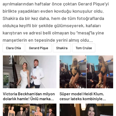
ayrılmalarından haftalar önce çoktan Gerard Pique’yi
birlikte yaşadıkları evden kovduğu konuşulur oldu.
Shakira da bir kez daha, hem de tüm fotoğraflarda
oldukça keyifli bir şekilde gülümseyerek, kafaları
karıştıran ve adresi belli olmayan bu “mesaj”la yine
manşetlerin en tepesinde yerini almış oldu…
Clara Chia
Gerard Pique
Shakira
Tom Cruise
Victoria Beckham’dan milyon
Süper model Heidi Klum,
dolarlık hamle! Ünlü marka
cesur lateks kombiniyle
satışa çıkıyor
kamera karşısında büyüledi