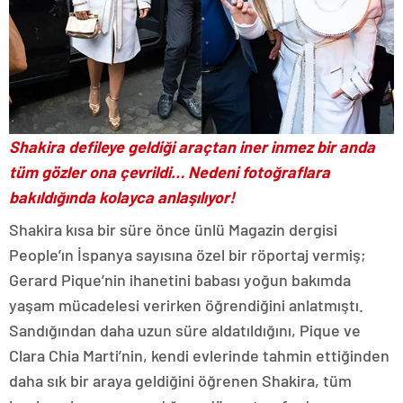
Shakira defileye geldiği araçtan iner inmez bir anda
tüm gözler ona çevrildi… Nedeni fotoğraflara
bakıldığında kolayca anlaşılıyor!
Shakira kısa bir süre önce ünlü Magazin dergisi
People’ın İspanya sayısına özel bir röportaj vermiş;
Gerard Pique’nin ihanetini babası yoğun bakımda
yaşam mücadelesi verirken öğrendiğini anlatmıştı.
Sandığından daha uzun süre aldatıldığını, Pique ve
Clara Chia Marti’nin, kendi evlerinde tahmin ettiğinden
daha sık bir araya geldiğini öğrenen Shakira, tüm