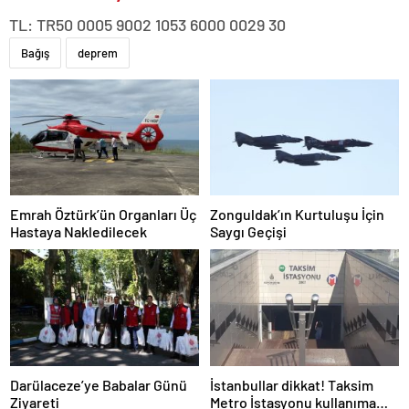
TL: TR50 0005 9002 1053 6000 0029 30
Bağış
deprem
Emrah Öztürk’ün Organları Üç
Zonguldak’ın Kurtuluşu İçin
Hastaya Nakledilecek
Saygı Geçişi
Darülaceze’ye Babalar Günü
İstanbullar dikkat! Taksim
Ziyareti
Metro İstasyonu kullanıma