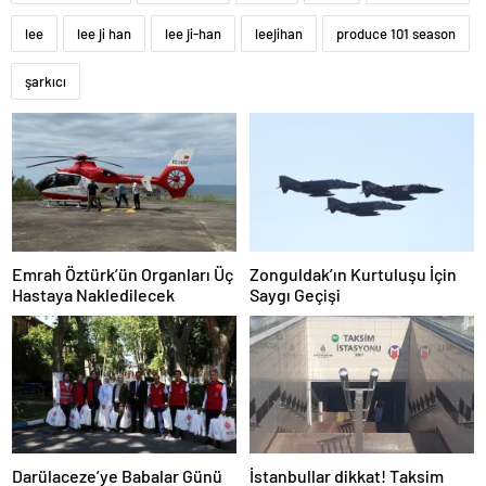
lee
lee ji han
lee ji-han
leejihan
produce 101 season
şarkıcı
Emrah Öztürk’ün Organları Üç
Zonguldak’ın Kurtuluşu İçin
Hastaya Nakledilecek
Saygı Geçişi
Darülaceze’ye Babalar Günü
İstanbullar dikkat! Taksim