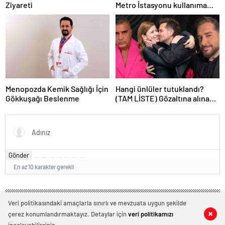
Ziyareti
Metro İstasyonu kullanıma
kapatıldı
Menopozda Kemik Sağlığı İçin
Hangi ünlüler tutuklandı?
Gökkuşağı Beslenme
(TAM LİSTE) Gözaltına alınan
ünlülerden hangileri
tutuklandı?
Gönder
En az 10 karakter gerekli
Veri politikasındaki amaçlarla sınırlı ve mevzuata uygun şekilde
çerez konumlandırmaktayız. Detaylar için
veri politikamızı
0
0