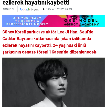
ezilerek hayatını kaybetti
6 Kasım 2022 23:19
ABONE OL
News
Güney Koreli şarkıcı ve aktör
Lee Ji Han
,
Seul
‘de
Cadılar Bayramı
kutlamasında çıkan izdihamda
ezilerek hayatını kaybetti. 24 yaşındaki ünlü
şarkıcının cenaze töreni 1 Kasım’da düzenlenecek.