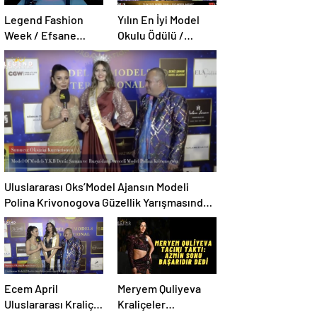
Legend Fashion
Yılın En İyi Model
Week / Efsane
Okulu Ödülü /
Moda haftası
Oks’Model Academy
Uluslararası Oks’Model Ajansın Modeli
Polina Krivonogova Güzellik Yarışmasında
Tacın sahibi oldu.
Ecem April
Meryem Quliyeva
Uluslararası Kraliçe
Kraliçeler