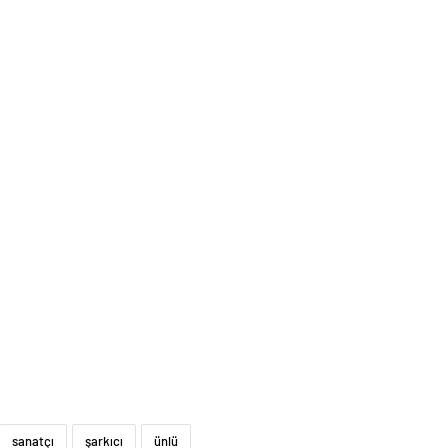
sanatçı
şarkıcı
ünlü