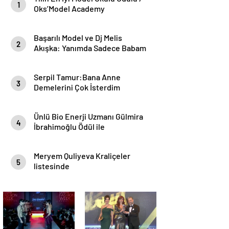
1
Oks’Model Academy
Başarılı Model ve Dj Melis
2
Akışka: Yanımda Sadece Babam
Vardı.En İyi Zirveye Onun İçin
Geleceğim.
Serpil Tamur:Bana Anne
3
Demelerini Çok İsterdim
Ünlü Bio Enerji Uzmanı Gülmira
4
İbrahimoğlu Ödül ile
Taçlandırıldı
Meryem Quliyeva Kraliçeler
5
listesinde