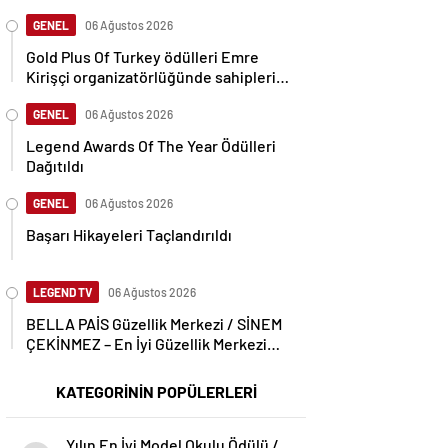
GENEL
06 Ağustos 2026
Gold Plus Of Turkey ödülleri Emre
Kirişçi organizatörlüğünde sahiplerini
buldu.
GENEL
06 Ağustos 2026
Legend Awards Of The Year Ödülleri
Dağıtıldı
GENEL
06 Ağustos 2026
Başarı Hikayeleri Taçlandırıldı
LEGEND TV
06 Ağustos 2026
BELLA PAİS Güzellik Merkezi / SİNEM
ÇEKİNMEZ – En İyi Güzellik Merkezi
Ödülünü Aldı
KATEGORİNİN POPÜLERLERİ
Yılın En İyi Model Okulu Ödülü /