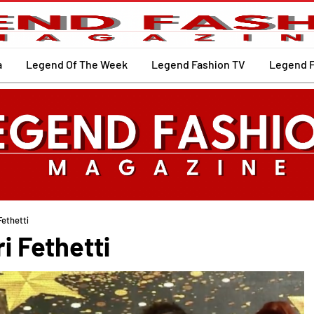
a
Legend Of The Week
Legend Fashion TV
Legend 
Fethetti
ri Fethetti