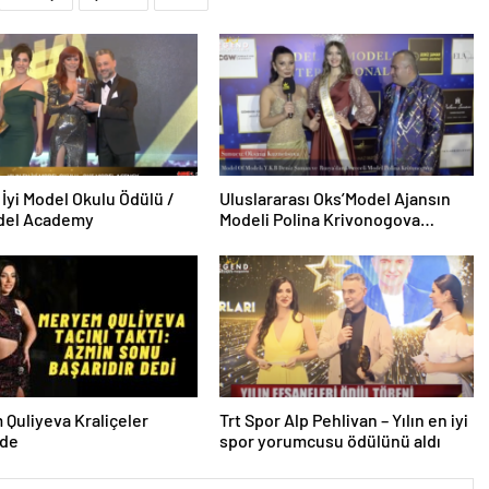
n İyi Model Okulu Ödülü /
Uluslararası Oks’Model Ajansın
del Academy
Modeli Polina Krivonogova
Güzellik Yarışmasında Tacın
sahibi oldu.
Quliyeva Kraliçeler
Trt Spor Alp Pehlivan – Yılın en iyi
nde
spor yorumcusu ödülünü aldı