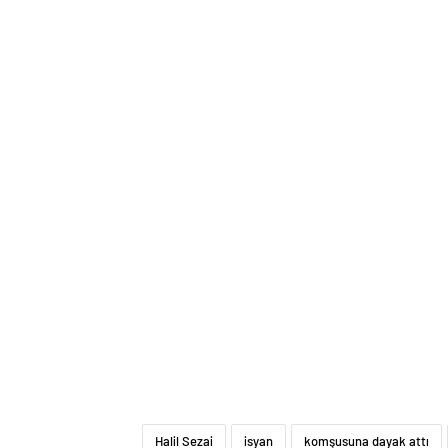
Halil Sezai
isyan
komşusuna dayak attı