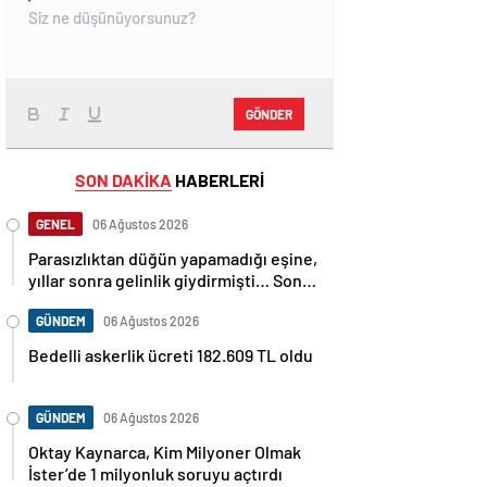
GÖNDER
SON DAKİKA
HABERLERİ
GENEL
06 Ağustos 2026
Parasızlıktan düğün yapamadığı eşine,
yıllar sonra gelinlik giydirmişti… Son
paylaşımı 22 saat önce! Bu dünyadan
bir Volkan Konak geçti…
GÜNDEM
06 Ağustos 2026
Bedelli askerlik ücreti 182.609 TL oldu
GÜNDEM
06 Ağustos 2026
Oktay Kaynarca, Kim Milyoner Olmak
İster’de 1 milyonluk soruyu açtırdı