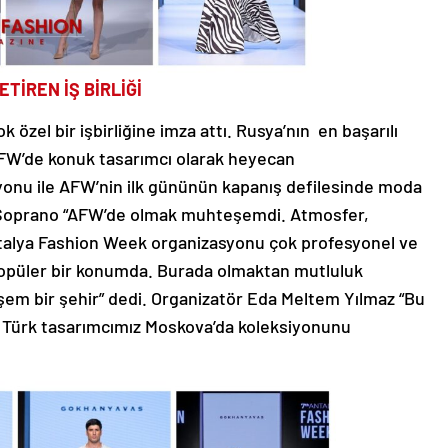
TİREN İŞ BİRLİĞİ
özel bir işbirliğine imza attı. Rusya’nın en başarılı
FW’de konuk tasarımcı olarak heyecan
yonu ile AFW’nin ilk gününün kapanış defilesinde moda
e Soprano “AFW’de olmak muhteşemdi. Atmosfer,
ntalya Fashion Week organizasyonu çok profesyonel ve
opüler bir konumda. Burada olmaktan mutluluk
em bir şehir” dedi. Organizatör Eda Meltem Yılmaz “Bu
ir Türk tasarımcımız Moskova’da koleksiyonunu