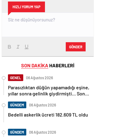
HIZLI YORUM YAP
GÖNDER
SON DAKİKA
HABERLERİ
GENEL
06 Ağustos 2026
Parasızlıktan düğün yapamadığı eşine,
yıllar sonra gelinlik giydirmişti… Son
paylaşımı 22 saat önce! Bu dünyadan
bir Volkan Konak geçti…
GÜNDEM
06 Ağustos 2026
Bedelli askerlik ücreti 182.609 TL oldu
GÜNDEM
06 Ağustos 2026