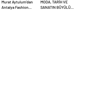
Murat Aytulum’dan
MODA, TARİH VE
Antalya Fashion
SANATIN BÜYÜLÜ
Week’te Güçlü Bir
BULUŞMASI –
Manifesto: OTHERS
ANTALYA FASHION
AW26/27
WEEK 2026