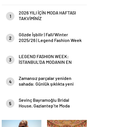
2026 YILI İÇİN MODA HAFTASI
1
TAKVİMİNİZ
Gözde İşbilir | Fall/Winter
2
2025/26 | Legend Fashion Week
LEGEND FASHION WEEK:
3
İSTANBUL’DA MODANIN EN
SEÇKİN BULUŞMASI
Zamansız parçalar yeniden
4
sahada: Günlük şıklıkta yeni
dönem
Sevinç Bayramoğlu Bridal
5
House, Gaziantep’te Moda
Dünyasına Işıltılı Bir Başlangıç
Yaptı