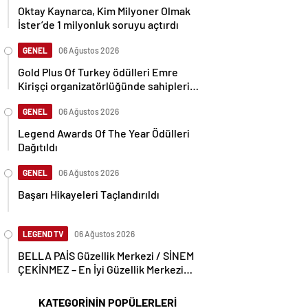
Oktay Kaynarca, Kim Milyoner Olmak
İster’de 1 milyonluk soruyu açtırdı
GENEL
06 Ağustos 2026
Gold Plus Of Turkey ödülleri Emre
Kirişçi organizatörlüğünde sahiplerini
buldu.
GENEL
06 Ağustos 2026
Legend Awards Of The Year Ödülleri
Dağıtıldı
GENEL
06 Ağustos 2026
Başarı Hikayeleri Taçlandırıldı
LEGEND TV
06 Ağustos 2026
BELLA PAİS Güzellik Merkezi / SİNEM
ÇEKİNMEZ – En İyi Güzellik Merkezi
Ödülünü Aldı
KATEGORİNİN POPÜLERLERİ