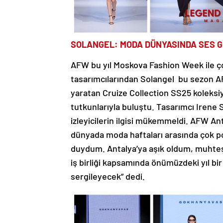
SOLANGEL: MODA DÜNYASINDA SES GE
AFW bu yıl Moskova Fashion Week ile çok 
tasarımcılarından Solangel bu sezon A
yaratan Cruize Collection SS25 koleksi
tutkunlarıyla buluştu. Tasarımcı Iren
izleyicilerin ilgisi mükemmeldi. AFW A
dünyada moda haftaları arasında çok p
duydum. Antalya’ya aşık oldum, muhteş
iş birliği kapsamında önümüzdeki yıl b
sergileyecek” dedi.