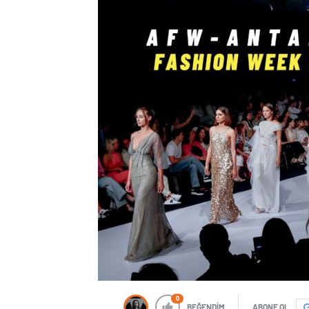
0
BEĞENDİM
ABONE OL