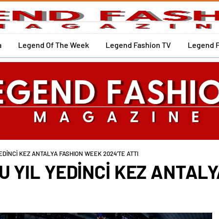
a
Legend Of The Week
Legend Fashion TV
Legend 
EDİNCİ KEZ ANTALYA FASHION WEEK 2024’TE ATTI
U YIL YEDİNCİ KEZ ANTAL