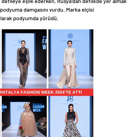
le defileye eşlik ederken, Rusya’dan defilede yer almak
 podyuma damgasını vurdu. Marka elçisi
olarak podyumda yürüdü.