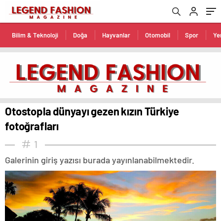
Bilim & Teknoloji
Doğa
Hayvanlar
Otomobil
Spor
Ye
Otostopla dünyayı gezen kızın Türkiye
fotoğrafları
1
Galerinin giriş yazısı burada yayınlanabilmektedir.