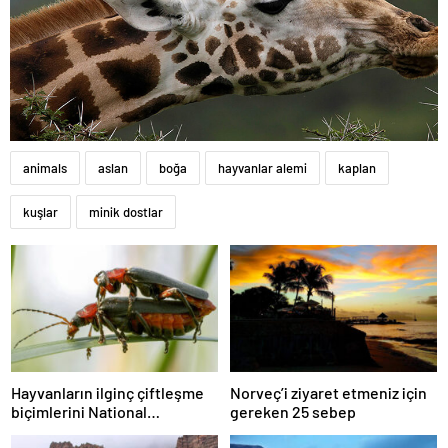
animals
aslan
boğa
hayvanlar alemi
kaplan
kuşlar
minik dostlar
Hayvanların ilginç çiftleşme
Norveç’i ziyaret etmeniz için
biçimlerini National
gereken 25 sebep
Geographic görüntüledi.