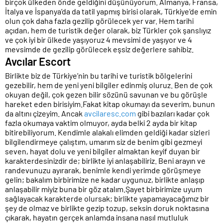
birçok ülkeden önde geldiğini düşünüyorum. Almanya, Fransa,
İtalya ve İspanya’da da tatil yapmış birisi olarak, Türkiye’de emin
olun çok daha fazla gezilip görülecek yer var. Hem tarihi
açıdan, hem de turistik değer olarak, biz Türkler çok şanslıyız
ve çok iyi bir ülkede yaşıyoruz 4 mevsimi de yaşıyor ve 4
mevsimde de gezilip görülecek eşsiz değerlere sahibiz.
Avcılar Escort
Birlikte biz de Türkiye’nin bu tarihi ve turistik bölgelerini
gezebilir, hem de yeni yeni bilgiler edinmiş oluruz. Ben de çok
okuyan değil, çok gezen bilir sözünü savunan ve bu görüşle
hareket eden birisiyim.Fakat kitap okumayı da severim, bunun
da altını çizeyim. Ancak
avcilaresc.com
gibi bazıları kadar çok
fazla okumaya vaktim olmuyor, ayda belki 2 ayda bir kitap
bitirebiliyorum. Kendimle alakalı elimden geldiği kadar sizleri
bilgilendirmeye çalıştım, umarım siz de benim gibi gezmeyi
seven, hayat dolu ve yeni bilgiler almaktan keyif duyan bir
karakterdesinizdir de; birlikte iyi anlaşabiliriz. Beni arayın ve
randevunuzu ayırarak, benimle kendi yerimde görüşmeye
gelin; bakalım birbirimize ne kadar uygunuz, birlikte anlaşıp
anlaşabilir miyiz buna bir göz atalım.Şayet birbirimize uyum
sağlayacak karakterde olursak; birlikte yapamayacağımız bir
şey de olmaz ve birlikte gezip tozup, seksin doruk noktasına
çıkarak, hayatın gerçek anlamda insana nasıl mutluluk