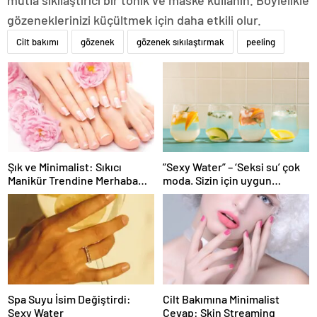
gözeneklerinizi küçültmek için daha etkili olur.
Cilt bakımı
gözenek
gözenek sıkılaştırmak
peeling
Şık ve Minimalist: Sıkıcı
”Sexy Water” – ‘Seksi su’ çok
Manikür Trendine Merhaba
moda. Sizin için uygun
Deyin
mudur?
Spa Suyu İsim Değiştirdi:
Cilt Bakımına Minimalist
Sexy Water
Cevap: Skin Streaming