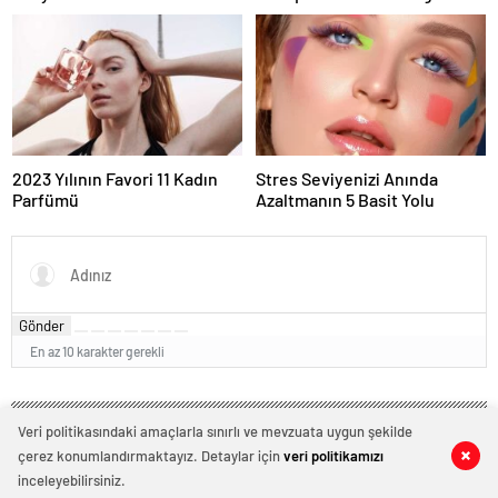
2023 Yılının Favori 11 Kadın
Stres Seviyenizi Anında
Parfümü
Azaltmanın 5 Basit Yolu
Gönder
En az 10 karakter gerekli
Veri politikasındaki amaçlarla sınırlı ve mevzuata uygun şekilde
çerez konumlandırmaktayız. Detaylar için
veri politikamızı
0
0
inceleyebilirsiniz.