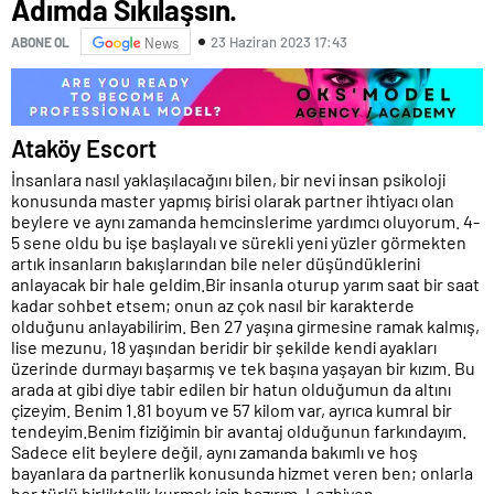
Adımda Sıkılaşsın.
23 Haziran 2023 17:43
ABONE OL
News
Ataköy Escort
İnsanlara nasıl yaklaşılacağını bilen, bir nevi insan psikoloji
konusunda master yapmış birisi olarak partner ihtiyacı olan
beylere ve aynı zamanda hemcinslerime yardımcı oluyorum. 4-
5 sene oldu bu işe başlayalı ve sürekli yeni yüzler görmekten
artık insanların bakışlarından bile neler düşündüklerini
anlayacak bir hale geldim.Bir insanla oturup yarım saat bir saat
kadar sohbet etsem; onun az çok nasıl bir karakterde
olduğunu anlayabilirim. Ben 27 yaşına girmesine ramak kalmış,
lise mezunu, 18 yaşından beridir bir şekilde kendi ayakları
üzerinde durmayı başarmış ve tek başına yaşayan bir kızım. Bu
arada at gibi diye tabir edilen bir hatun olduğumun da altını
çizeyim. Benim 1.81 boyum ve 57 kilom var, ayrıca kumral bir
tendeyim.Benim fiziğimin bir avantaj olduğunun farkındayım.
Sadece elit beylere değil, aynı zamanda bakımlı ve hoş
bayanlara da partnerlik konusunda hizmet veren ben; onlarla
her türlü birliktelik kurmak için hazırım. Lezbiyen