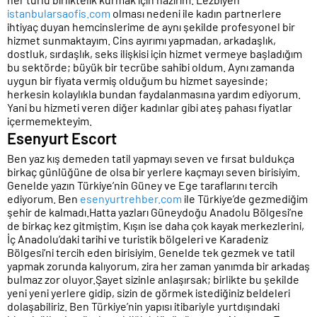
istanbularsaofis.com
olması nedeni ile kadın partnerlere
ihtiyaç duyan hemcinslerime de aynı şekilde profesyonel bir
hizmet sunmaktayım. Cins ayırımı yapmadan, arkadaşlık,
dostluk, sırdaşlık, seks ilişkisi için hizmet vermeye başladığım
bu sektörde; büyük bir tecrübe sahibi oldum. Aynı zamanda
uygun bir fiyata vermiş olduğum bu hizmet sayesinde;
herkesin kolaylıkla bundan faydalanmasına yardım ediyorum.
Yani bu hizmeti veren diğer kadınlar gibi ateş pahası fiyatlar
içermemekteyim.
Esenyurt Escort
Ben yaz kış demeden tatil yapmayı seven ve fırsat buldukça
birkaç günlüğüne de olsa bir yerlere kaçmayı seven birisiyim.
Genelde yazın Türkiye’nin Güney ve Ege taraflarını tercih
ediyorum. Ben
esenyurtrehber.com
ile Türkiye’de gezmediğim
şehir de kalmadı.Hatta yazları Güneydoğu Anadolu Bölgesi’ne
de birkaç kez gitmiştim. Kışın ise daha çok kayak merkezlerini,
İç Anadolu’daki tarihi ve turistik bölgeleri ve Karadeniz
Bölgesi’ni tercih eden birisiyim. Genelde tek gezmek ve tatil
yapmak zorunda kalıyorum, zira her zaman yanımda bir arkadaş
bulmaz zor oluyor.Şayet sizinle anlaşırsak; birlikte bu şekilde
yeni yeni yerlere gidip, sizin de görmek istediğiniz beldeleri
dolaşabiliriz. Ben Türkiye’nin yapısı itibariyle yurtdışındaki