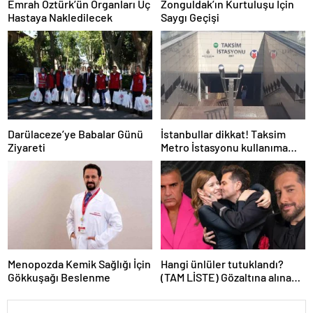
Emrah Öztürk’ün Organları Üç
Zonguldak’ın Kurtuluşu İçin
Hastaya Nakledilecek
Saygı Geçişi
Darülaceze’ye Babalar Günü
İstanbullar dikkat! Taksim
Ziyareti
Metro İstasyonu kullanıma
kapatıldı
Menopozda Kemik Sağlığı İçin
Hangi ünlüler tutuklandı?
Gökkuşağı Beslenme
(TAM LİSTE) Gözaltına alınan
ünlülerden hangileri
tutuklandı?