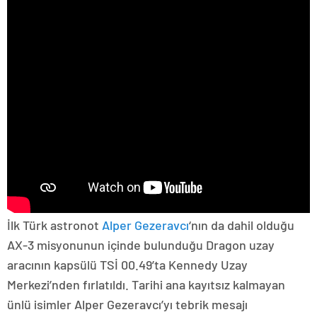
İlk Türk astronot
Alper Gezeravcı
‘nın da dahil olduğu
AX-3 misyonunun içinde bulunduğu Dragon uzay
aracının kapsülü TSİ 00.49’ta Kennedy Uzay
Merkezi’nden fırlatıldı. Tarihi ana kayıtsız kalmayan
ünlü isimler Alper Gezeravcı’yı tebrik mesajı