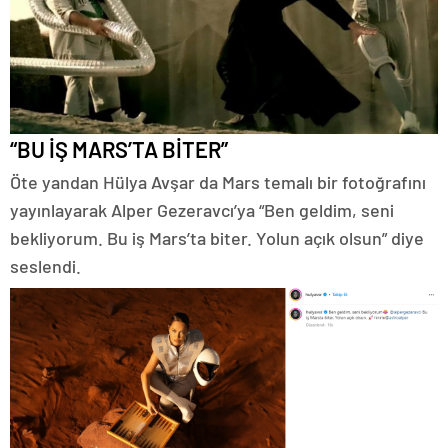
“BU İŞ MARS’TA BİTER”
Öte yandan Hülya Avşar da Mars temalı bir fotoğrafını
yayınlayarak Alper Gezeravcı’ya “Ben geldim, seni
bekliyorum. Bu iş Mars’ta biter. Yolun açık olsun” diye
seslendi.