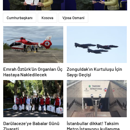
Cumhurbaşkanı
Kosova
Vjosa Osmani
Emrah Öztürk’ün Organları Üç
Zonguldak’ın Kurtuluşu İçin
Hastaya Nakledilecek
Saygı Geçişi
Darülaceze’ye Babalar Günü
İstanbullar dikkat! Taksim
Ziyareti
Metro İstasyonu kullanıma