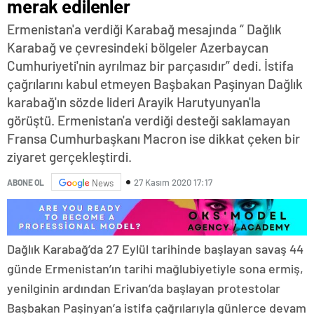
merak edilenler
Ermenistan'a verdiği Karabağ mesajında “ Dağlık
Karabağ ve çevresindeki bölgeler Azerbaycan
Cumhuriyeti'nin ayrılmaz bir parçasıdır” dedi. İstifa
çağrılarını kabul etmeyen Başbakan Paşinyan Dağlık
karabağ'ın sözde lideri Arayik Harutyunyan'la
görüştü. Ermenistan'a verdiği desteği saklamayan
Fransa Cumhurbaşkanı Macron ise dikkat çeken bir
ziyaret gerçekleştirdi.
27 Kasım 2020 17:17
ABONE OL
News
Dağlık Karabağ’da 27 Eylül tarihinde başlayan savaş 44
günde Ermenistan’ın tarihi mağlubiyetiyle sona ermiş,
yenilginin ardından Erivan’da başlayan protestolar
Başbakan Paşinyan’a istifa çağrılarıyla günlerce devam