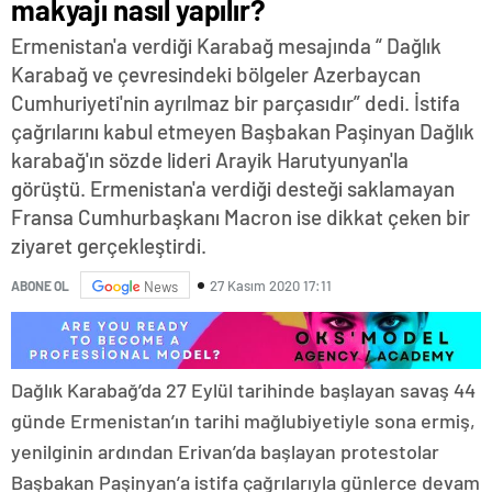
makyajı nasıl yapılır?
Ermenistan'a verdiği Karabağ mesajında “ Dağlık
Karabağ ve çevresindeki bölgeler Azerbaycan
Cumhuriyeti'nin ayrılmaz bir parçasıdır” dedi. İstifa
çağrılarını kabul etmeyen Başbakan Paşinyan Dağlık
karabağ'ın sözde lideri Arayik Harutyunyan'la
görüştü. Ermenistan'a verdiği desteği saklamayan
Fransa Cumhurbaşkanı Macron ise dikkat çeken bir
ziyaret gerçekleştirdi.
27 Kasım 2020 17:11
ABONE OL
News
Dağlık Karabağ’da 27 Eylül tarihinde başlayan savaş 44
günde Ermenistan’ın tarihi mağlubiyetiyle sona ermiş,
yenilginin ardından Erivan’da başlayan protestolar
Başbakan Paşinyan’a istifa çağrılarıyla günlerce devam